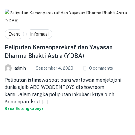
Event
Informasi
Peliputan Kemenparekraf dan Yayasan
Dharma Bhakti Astra (YDBA)
admin
September 4, 2023
0
comments
Peliputan istimewa saat para wartawan menjelajahi
dunia ajaib ABC WOODENTOYS di showroom
kami.Dalam rangka peliputan inkubasi kriya oleh
Kemenparekraf [...]
Baca Selengkapnya