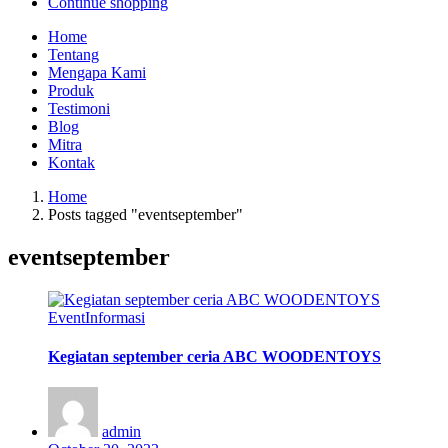
Continue shopping
Home
Tentang
Mengapa Kami
Produk
Testimoni
Blog
Mitra
Kontak
Home
Posts tagged "eventseptember"
eventseptember
Event
Informasi
Kegiatan september ceria ABC WOODENTOYS
admin