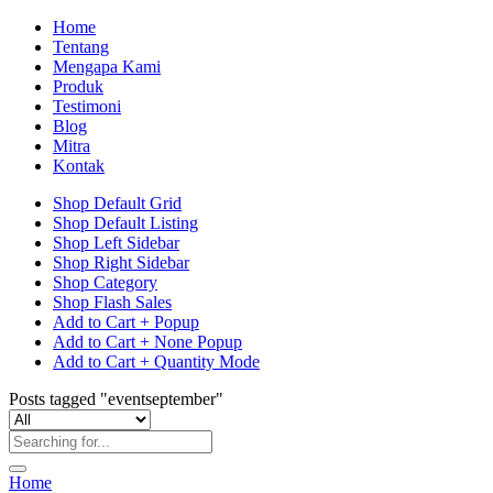
Home
Tentang
Mengapa Kami
Produk
Testimoni
Blog
Mitra
Kontak
Shop Default Grid
Shop Default Listing
Shop Left Sidebar
Shop Right Sidebar
Shop Category
Shop Flash Sales
Add to Cart + Popup
Add to Cart + None Popup
Add to Cart + Quantity Mode
Posts tagged "eventseptember"
Home