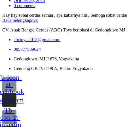
Posted
October 20, 2023
on
0
comments
Hay hay sobat cerdas semua , apa kabarnya nih , Semoga sobat cerdas
Baca Selengkapnya
CV. Anak Bangsa Cerdas (ABC) Toys berlokasi di Gedongkiwo MJ 1/67
abctoys.2012@gmail.com
085877589624
Gedongkiwo, MJ I/ 676, Yogyakarta
Gendeng GK IV/ 598 A, Baciro Yogyakarta
b-icon-
zt-
acebbook
nstagram
Tb-
icon-zt-
linkedin