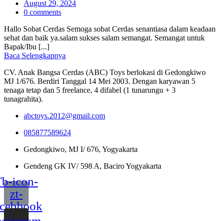
Posted
August 29, 2024
on
0
comments
Hallo Sobat Cerdas Semoga sobat Cerdas senantiasa dalam keadaan
sehat dan baik ya.salam sukses salam semangat. Semangat untuk
Bapak/Ibu [...]
Baca Selengkapnya
CV. Anak Bangsa Cerdas (ABC) Toys berlokasi di Gedongkiwo
MJ 1/676. Berdiri Tanggal 14 Mei 2003. Dengan karyawan 5
tenaga tetap dan 5 freelance, 4 difabel (1 tunarungu + 3
tunagrahita).
abctoys.2012@gmail.com
085877589624
Gedongkiwo, MJ I/ 676, Yogyakarta
Gendeng GK IV/ 598 A, Baciro Yogyakarta
b-icon-
zt-
acebbook
nstagram