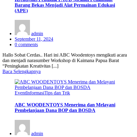
Barang Bekas Menjadi Alat Permainan Edukasi
(APE)
admin
Posted
September 11, 2024
on
0
comments
Hallo Sobat Cerdas.. Hari ini ABC Woodentoys mengikuti acara
dan menjadi narasumber Workshop di Kaimana Papua Barat
“Peningkatan Kreativitas [...]
Baca Selengkapnya
Event
Informasi
Tips dan Trik
ABC WOODENTOYS Menerima dan Melayani
Pembelanjaan Dana BOP dan BOSDA
admin