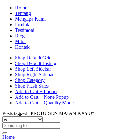
Home
Tentang
Mengapa Kami
Produk
Testimoni
Blog
Mitra
Kontak
Shop Default Grid
Shop Default Listing
Shop Left Sidebar
Shop Right Sidebar
Shop Category
Shop Flash Sales
Add to Cart + Popup
Add to Cart + None Popup
Add to Cart + Quantity Mode
Posts tagged "PRODUSEN MAIAN KAYU"
Home