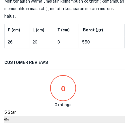
Mengenalkan warna , melatih kemampuan kognitif ( kemampuan
memecahkan masalah ) , melatih kesabaran melatih motorik
halus .
P (cm)
L (cm)
T (cm)
Berat (gr)
26
20
3
550
CUSTOMER REVIEWS
0
0 ratings
5 Star
0%