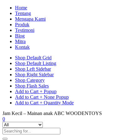
Home
Tentang
Mengapa Kami
Produk
Testimoni
Blog
Mitra
Kontak
Shop Default Grid
Shop Default Listing
Shop Left Sidebar
Shop Right Sidebar
Shop Category
Shop Flash Sales
Add to Cart + Popup
Add to Cart + None Popup
Add to Cart + Quantity Mode
Jam Kecil – Mainan anak ABC WOODENTOYS
0