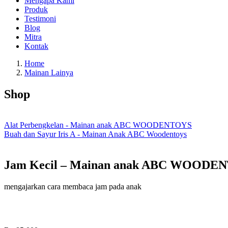
Mengapa Kami
Produk
Testimoni
Blog
Mitra
Kontak
Home
Mainan Lainya
Shop
Alat Perbengkelan - Mainan anak ABC WOODENTOYS
Buah dan Sayur Iris A - Mainan Anak ABC Woodentoys
Jam Kecil – Mainan anak ABC WOODE
mengajarkan cara membaca jam pada anak