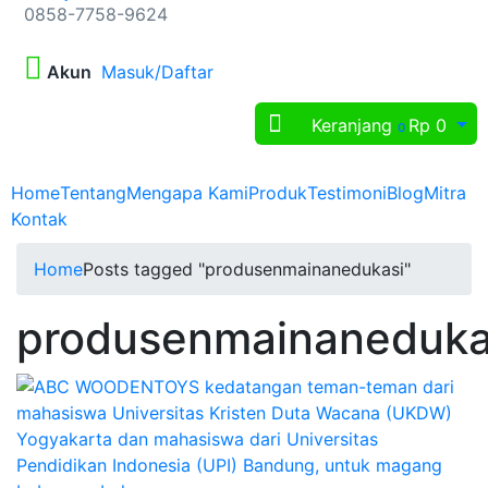
0858-7758-9624
Akun
Masuk/Daftar
Keranjang
Rp
0
0
Home
Tentang
Mengapa Kami
Produk
Testimoni
Blog
Mitra
Kontak
Home
Posts tagged "produsenmainanedukasi"
produsenmainaneduka