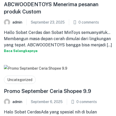
ABCWOODENTOYS Menerima pesanan
produk Custom
admin
September 23, 2025
0
comments
Hallo Sobat Cerdas dan Sobat MinToys semuanya‎‎Yuk…
Membangun masa depan cerah dimulai dari lingkungan
yang tepat. ABCWOODENTOYS bangga bisa menjadi [...]
Baca Selengkapnya
Uncategorized
Promo September Ceria Shopee 9.9
admin
September 6, 2025
0
comments
Halo Sobat CerdasAda yang spesial nih di bulan