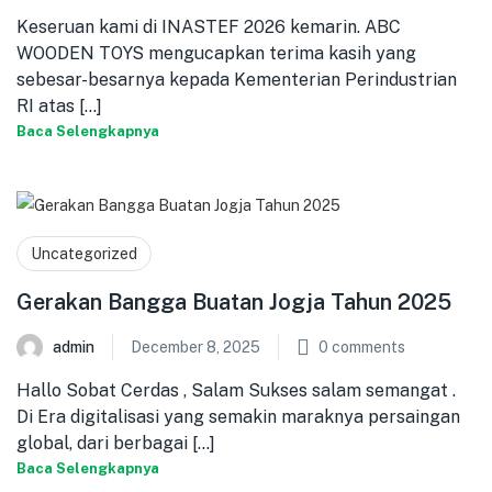
Keseruan kami di INASTEF 2026 kemarin. ABC
WOODEN TOYS mengucapkan terima kasih yang
sebesar-besarnya kepada Kementerian Perindustrian
RI atas [...]
Baca Selengkapnya
Uncategorized
Gerakan Bangga Buatan Jogja Tahun 2025
admin
December 8, 2025
0
comments
Hallo Sobat Cerdas , Salam Sukses salam semangat .
Di Era digitalisasi yang semakin maraknya persaingan
global, dari berbagai [...]
Baca Selengkapnya