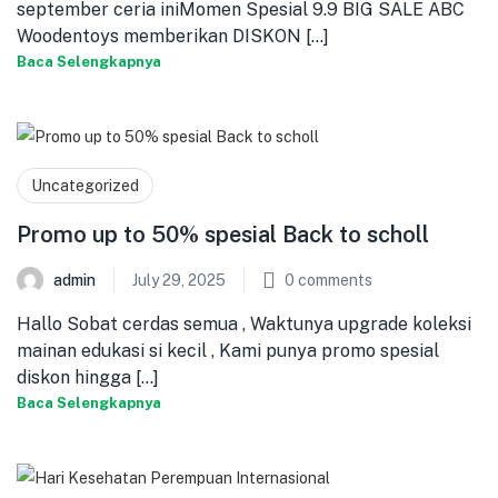
september ceria iniMomen Spesial 9.9 BIG SALE ABC
Woodentoys memberikan DISKON [...]
Baca Selengkapnya
Uncategorized
Promo up to 50% spesial Back to scholl
admin
July 29, 2025
0
comments
Hallo Sobat cerdas semua , Waktunya upgrade koleksi
mainan edukasi si kecil , Kami punya promo spesial
diskon hingga [...]
Baca Selengkapnya