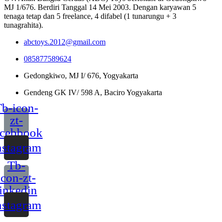
MJ 1/676. Berdiri Tanggal 14 Mei 2003. Dengan karyawan 5
tenaga tetap dan 5 freelance, 4 difabel (1 tunarungu + 3
tunagrahita).
abctoys.2012@gmail.com
085877589624
Gedongkiwo, MJ I/ 676, Yogyakarta
Gendeng GK IV/ 598 A, Baciro Yogyakarta
b-icon-
zt-
acebbook
nstagram
Tb-
icon-zt-
linkedin
nstagram