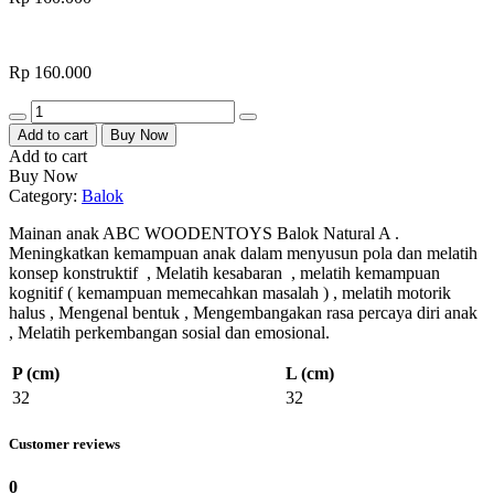
Rp
160.000
Quantity
Add to cart
Buy Now
Add to cart
Buy Now
Category:
Balok
Mainan anak ABC WOODENTOYS Balok Natural A .
Meningkatkan kemampuan anak dalam menyusun pola dan melatih
konsep konstruktif , Melatih kesabaran , melatih kemampuan
kognitif ( kemampuan memecahkan masalah ) , melatih motorik
halus , Mengenal bentuk , Mengembangakan rasa percaya diri anak
, Melatih perkembangan sosial dan emosional.
P (cm)
L (cm)
32
32
Customer reviews
0