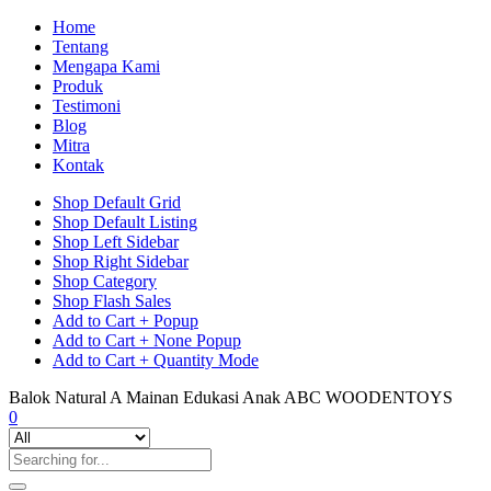
Home
Tentang
Mengapa Kami
Produk
Testimoni
Blog
Mitra
Kontak
Shop Default Grid
Shop Default Listing
Shop Left Sidebar
Shop Right Sidebar
Shop Category
Shop Flash Sales
Add to Cart + Popup
Add to Cart + None Popup
Add to Cart + Quantity Mode
Balok Natural A Mainan Edukasi Anak ABC WOODENTOYS
0