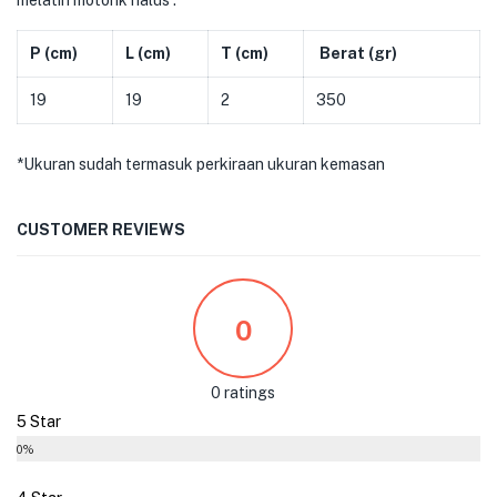
melatih motorik halus .
P (cm)
L (cm)
T (cm)
Berat (gr)
19
19
2
350
*Ukuran sudah termasuk perkiraan ukuran kemasan
CUSTOMER REVIEWS
0
0 ratings
5 Star
0%