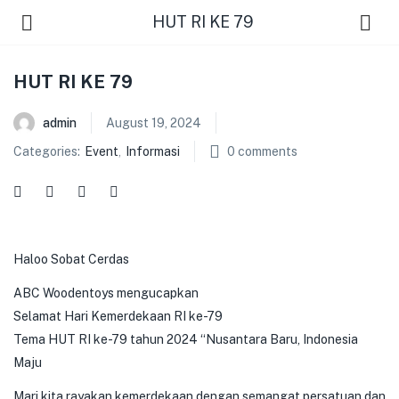
HUT RI KE 79
HUT RI KE 79
admin
August 19, 2024
Categories:
Event
,
Informasi
0
comments
Haloo Sobat Cerdas
ABC Woodentoys mengucapkan
Selamat Hari Kemerdekaan RI ke-79
Tema HUT RI ke-79 tahun 2024 “Nusantara Baru, Indonesia
Maju
Mari kita rayakan kemerdekaan dengan semangat persatuan dan