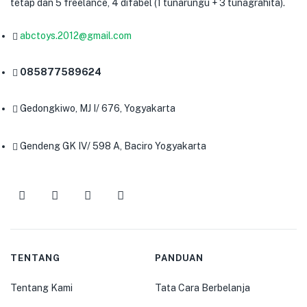
tetap dan 5 freelance, 4 difabel (1 tunarungu + 3 tunagrahita).
abctoys.2012@gmail.com
085877589624
Gedongkiwo, MJ I/ 676, Yogyakarta
Gendeng GK IV/ 598 A, Baciro Yogyakarta
TENTANG
PANDUAN
Tentang Kami
Tata Cara Berbelanja